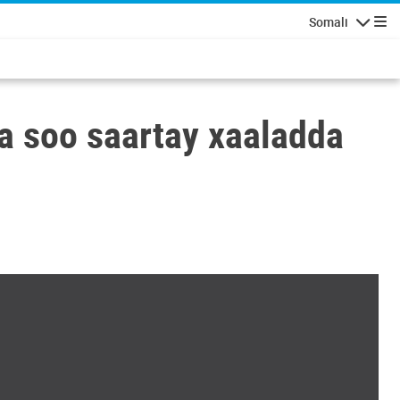
Somali
Navigatio
a soo saartay xaaladda