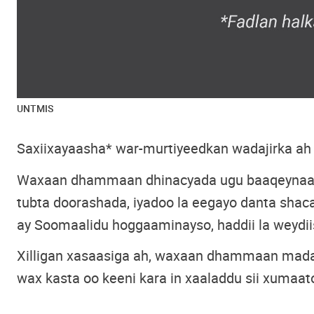
UNTMIS
Saxiixayaasha* war-murtiyeedkan wadajirka ah
Waxaan dhammaan dhinacyada ugu baaqeynaa in
tubta doorashada, iyadoo la eegayo danta sha
ay Soomaalidu hoggaaminayso, haddii la weydii
Xilligan xasaasiga ah, waxaan dhammaan madax
wax kasta oo keeni kara in xaaladdu sii xumaat