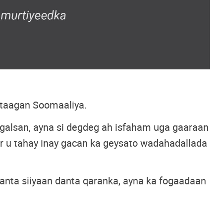
 taagan Soomaaliya.
alsan, ayna si degdeg ah isfaham uga gaaraan
r u tahay inay gacan ka geysato wadahadallada
nta siiyaan danta qaranka, ayna ka fogaadaan