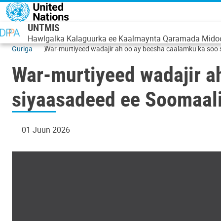
Skip to main content
UNTMIS
Hawlgalka Kalaguurka ee Kaalmaynta Qaramada Mido
Guriga
War-murtiyeed wadajir ah oo ay beesha caalamku ka soo
War-murtiyeed wadajir a
siyaasadeed ee Soomaal
01 Juun 2026