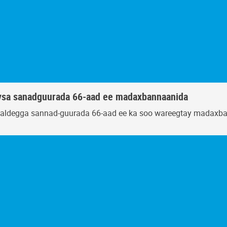
sa sanadguurada 66-aad ee madaxbannaanida
aldegga sannad-guurada 66-aad ee ka soo wareegtay madaxb