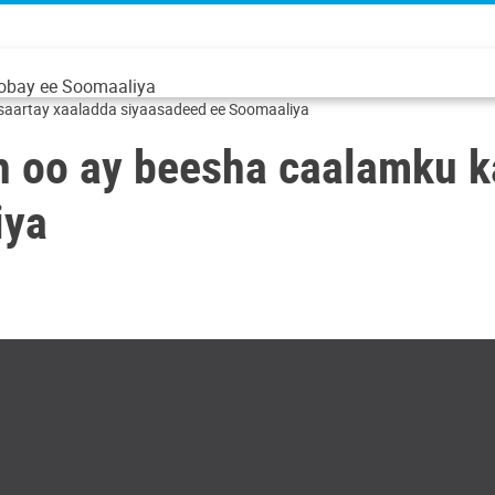
obay ee Soomaaliya
 saartay xaaladda siyaasadeed ee Soomaaliya
h oo ay beesha caalamku k
iya