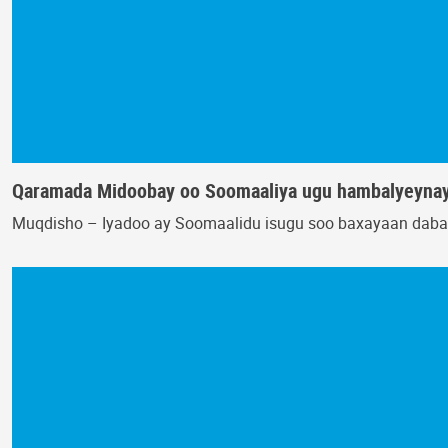
Qaramada Midoobay oo Soomaaliya ugu hambalyeynay
Muqdisho – Iyadoo ay Soomaalidu isugu soo baxayaan daba