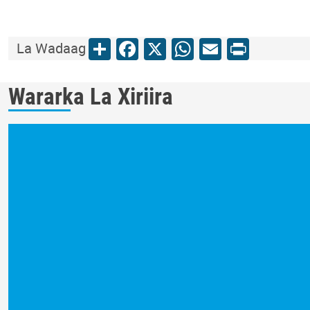
Share
Facebook
X
WhatsApp
Email
Print
La Wadaag
Wararka La Xiriira