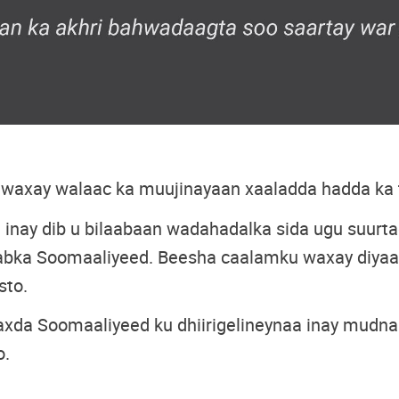
 waxay walaac ka muujinayaan xaaladda hadda ka
ay dib u bilaabaan wadahadalka sida ugu suurtag
cabka Soomaaliyeed. Beesha caalamku waxay diyaa
sto.
da Soomaaliyeed ku dhiirigelineynaa inay mudnaa
o.